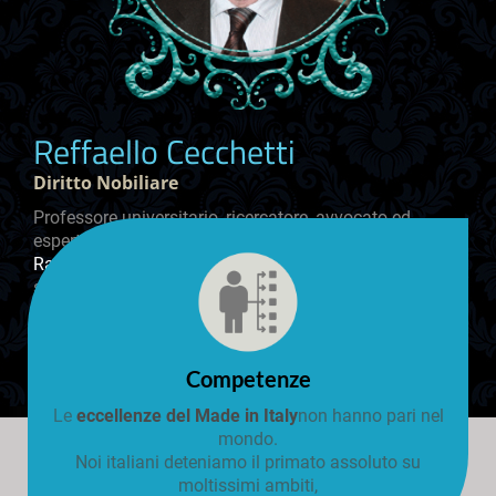
Reffaello Cecchetti
Diritto Nobiliare
Professore universitario, ricercatore, avvocato ed
esperto di Diritto Nobilitare,
Raffaello Cecchetti
è autore di diversi testi di studio
sulla Nobiltà.
GUARDA L'INTERVISTA
Competenze
Le
eccellenze del Made in Italy
non hanno pari nel
mondo.
Noi italiani deteniamo il primato assoluto su
moltissimi ambiti,