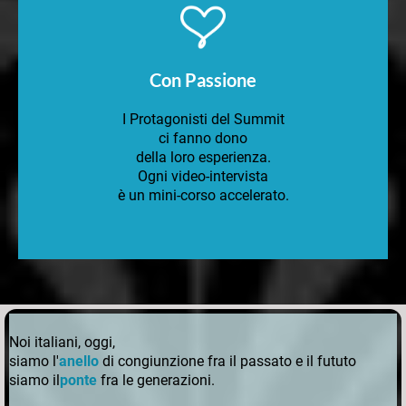
Con Passione
I Protagonisti del Summit
ci fanno dono
della loro esperienza.
Ogni video-intervista
è un mini-corso accelerato.
Noi italiani, oggi,
siamo l'
anello
di congiunzione fra il passato e il fututo
siamo il
ponte
fra le generazioni.