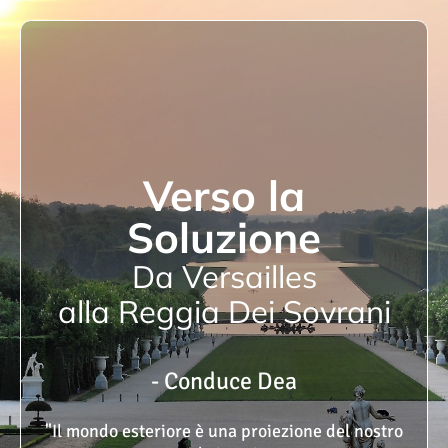
Verso la
Soluzione
Da Versailles
alla Reggia Dei Sovrani
- Conduce Dea
"Il mondo esteriore è una proiezione del nostro