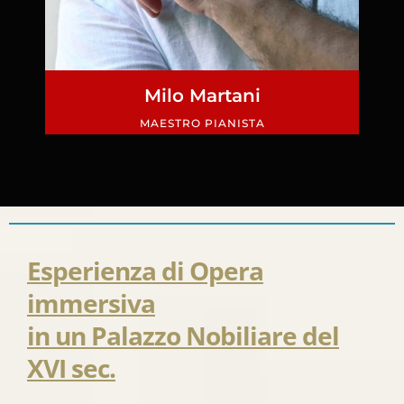
Milo Martani
MAESTRO PIANISTA
Esperienza di Opera
immersiva
in un Palazzo Nobiliare del
XVI sec.