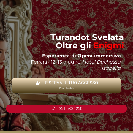
Turandot Svelata
Oltre gli
Enigmi
Esperienza di Opera immersiva
Ferrara • 12–13 giugno,
Hotel Duchessa
Isabella
RISERVA IL TUO ACCESSO
Posti limitati
351-580-1250