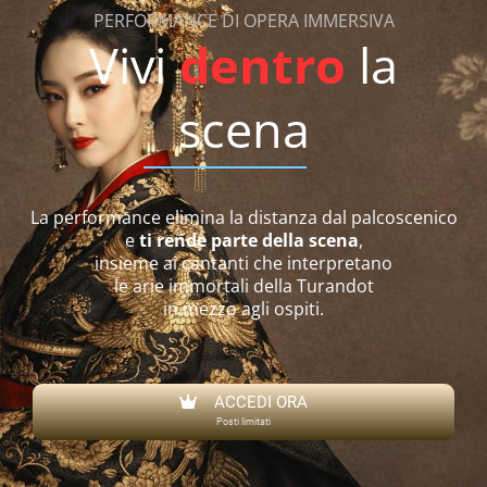
PERFORMANCE DI OPERA IMMERSIVA
Vivi
dentro
la
scena
La performance elimina la distanza dal palcoscenico
e
ti rende parte della scena
,
insieme ai cantanti che interpretano
le arie immortali della Turandot
in mezzo agli ospiti.
ACCEDI ORA
Posti limitati