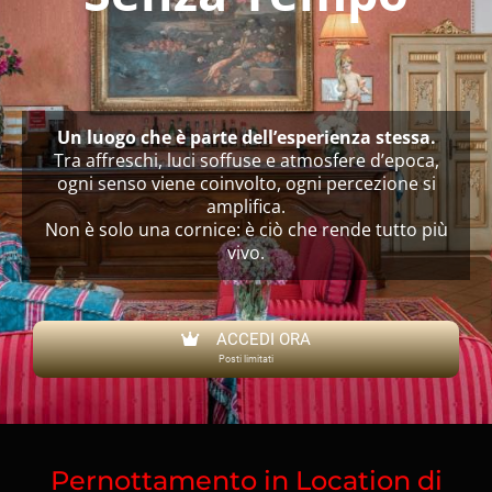
Un luogo che è parte dell’esperienza stessa.
Tra affreschi, luci soffuse e atmosfere d’epoca,
ogni senso viene coinvolto, ogni percezione si
amplifica.
Non è solo una cornice: è ciò che rende tutto più
vivo.
ACCEDI ORA
Posti limitati
Pernottamento in Location di