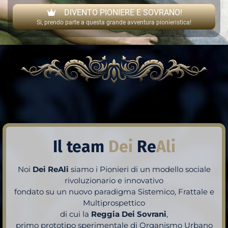
DIVENTO PIONIERE E SOVRANO!
Si, prendo parte a questa grande avventura pionieristica!
Il team
Dei
Re
Ali
Noi
Dei ReAli
siamo i Pionieri di un modello sociale
rivoluzionario e innovativo
fondato su un nuovo paradigma Sistemico, Frattale e
Multiprospettico
di cui la
Reggia Dei Sovrani
,
primo prototipo sperimentale di Organismo Urbano