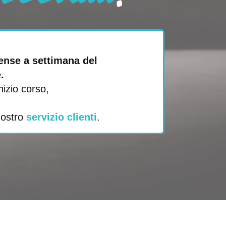
pense a settimana del
.
nizio corso,
nostro
servizio clienti
.