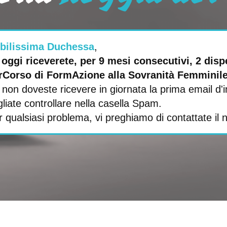
bilissima Duchessa
,
 oggi riceverete, per 9 mesi consecutivi, 2 dis
rCorso di FormAzione alla Sovranità Femminile
non doveste ricevere in giornata la prima email d'i
liate controllare nella casella Spam.
r qualsiasi problema, vi preghiamo di contattate il 