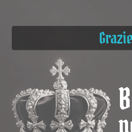
Grazie
B
n