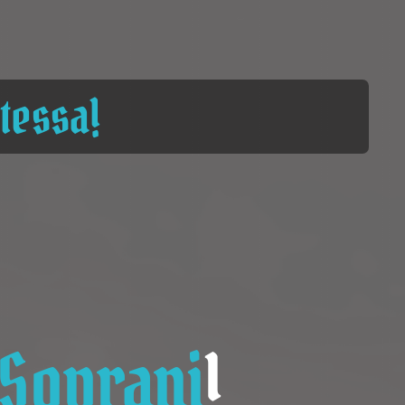
stessa!
 Sovrani
!