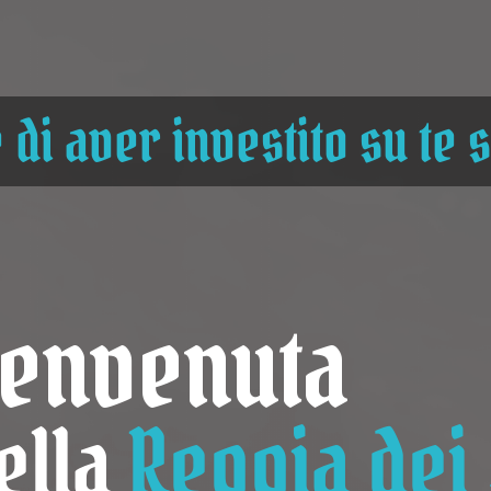
 di aver investito su te 
envenuta
ella
Reggia dei