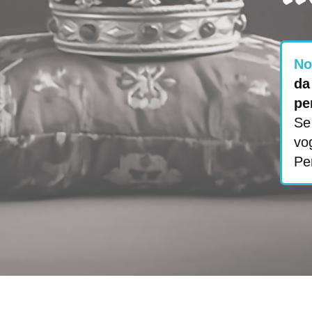
No
da
pe
Se 
vog
Pe