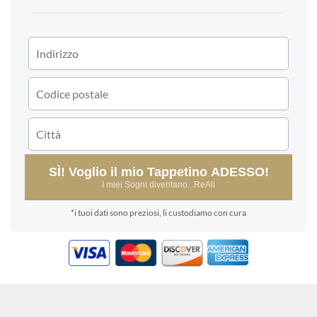
SÌ! Voglio il mio Tappetino ADESSO!
I miei Sogni diventano...ReAli
*i tuoi dati sono preziosi, li custodiamo con cura