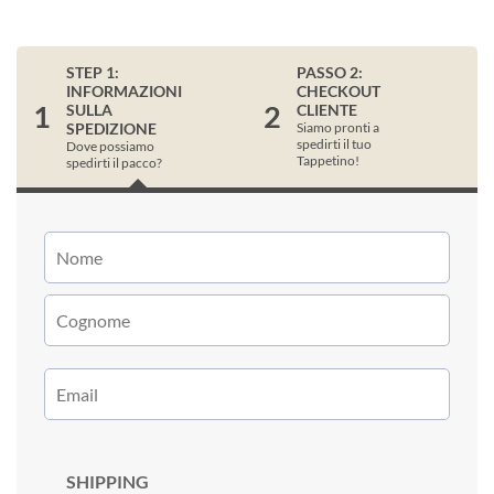
STEP 1:
PASSO 2:
INFORMAZIONI
CHECKOUT
1
2
SULLA
CLIENTE
SPEDIZIONE
Siamo pronti a
spedirti il tuo
Dove possiamo
Tappetino!
spedirti il pacco?
SHIPPING