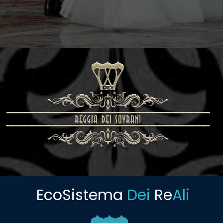
EcoSistema
Dei
Re
Ali