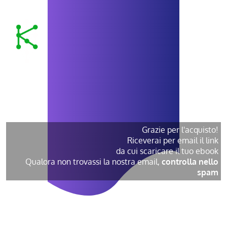
Grazie per l'acquisto!
Riceverai per email il link
da cui scaricare il tuo ebook
Qualora non trovassi la nostra email,
controlla nello
spam